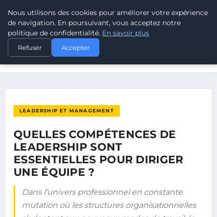
Nous utilisons des cookies pour améliorer votre expérience
POUVOIR OUVRIER
de navigation. En poursuivant, vous acceptez notre
politique de confidentialité.
En savoir plus
ACCUEIL
LEADERSHIP ET MANAGEMENT
Refuser
Accepter
QUELLES COMPÉTENCES DE LEADERSHIP SONT ESSENTIELLES
POUR…
LEADERSHIP ET MANAGEMENT
QUELLES COMPÉTENCES DE
LEADERSHIP SONT
ESSENTIELLES POUR DIRIGER
UNE ÉQUIPE ?
Dans l’univers professionnel en constante
mutation où les structures organisationnelles