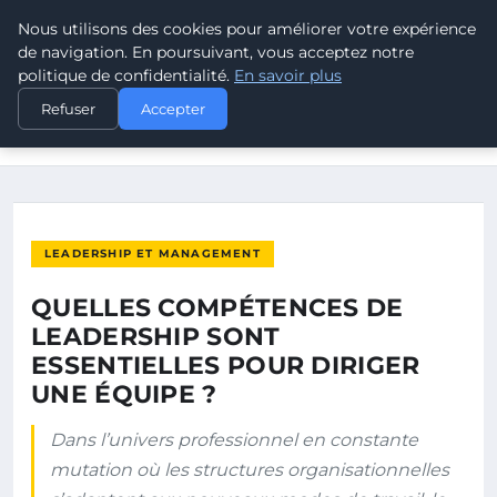
Nous utilisons des cookies pour améliorer votre expérience
POUVOIR OUVRIER
de navigation. En poursuivant, vous acceptez notre
politique de confidentialité.
En savoir plus
ACCUEIL
LEADERSHIP ET MANAGEMENT
Refuser
Accepter
QUELLES COMPÉTENCES DE LEADERSHIP SONT ESSENTIELLES
POUR…
LEADERSHIP ET MANAGEMENT
QUELLES COMPÉTENCES DE
LEADERSHIP SONT
ESSENTIELLES POUR DIRIGER
UNE ÉQUIPE ?
Dans l’univers professionnel en constante
mutation où les structures organisationnelles