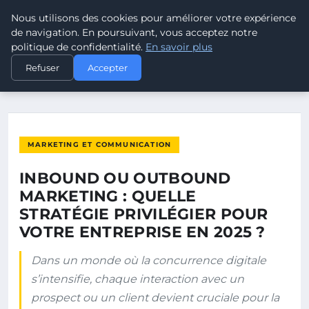
Nous utilisons des cookies pour améliorer votre expérience
POUVOIR OUVRIER
de navigation. En poursuivant, vous acceptez notre
politique de confidentialité.
En savoir plus
ACCUEIL
MARKETING ET COMMUNICATION
Refuser
Accepter
INBOUND OU OUTBOUND MARKETING : QUELLE STRATÉGIE…
MARKETING ET COMMUNICATION
INBOUND OU OUTBOUND
MARKETING : QUELLE
STRATÉGIE PRIVILÉGIER POUR
VOTRE ENTREPRISE EN 2025 ?
Dans un monde où la concurrence digitale
s’intensifie, chaque interaction avec un
prospect ou un client devient cruciale pour la