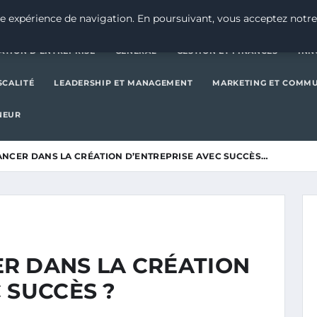
CRÉATION D’ENTREPRISE
GE
e expérience de navigation. En poursuivant, vous acceptez notre
ATION D’ENTREPRISE
GENERAL
GESTION ET FINANCES
INN
SCALITÉ
LEADERSHIP ET MANAGEMENT
MARKETING ET COMM
NEUR
ANCER DANS LA CRÉATION D’ENTREPRISE AVEC SUCCÈS…
R DANS LA CRÉATION
 SUCCÈS ?