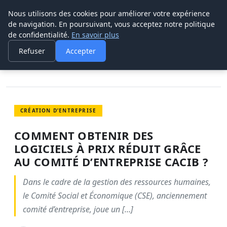
Nous utilisons des cookies pour améliorer votre expérience
POUVOIR OUVRIER
de navigation. En poursuivant, vous acceptez notre politique
de confidentialité.
En savoir plus
ACCUEIL
CRÉATION D’ENTREPRISE
COMMENT OBTENIR DES LOGICIELS À PRIX RÉDUIT GRÂCE AU
Refuser
Accepter
COMITÉ…
CRÉATION D’ENTREPRISE
COMMENT OBTENIR DES
LOGICIELS À PRIX RÉDUIT GRÂCE
AU COMITÉ D’ENTREPRISE CACIB ?
Dans le cadre de la gestion des ressources humaines,
le Comité Social et Économique (CSE), anciennement
comité d’entreprise, joue un […]