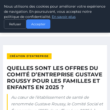
Nous utilisons des cookies pour améliorer votre expérience
POUVOIR OUVRIER
de navigation. En poursuivant, vous acceptez notre
politique de confidentialité.
En savoir plus
ACCUEIL
CRÉATION D’ENTREPRISE
Refuser
Accepter
QUELLES SONT LES OFFRES DU COMITÉ D’ENTREPRISE
GUSTAVE…
CRÉATION D’ENTREPRISE
QUELLES SONT LES OFFRES DU
COMITÉ D’ENTREPRISE GUSTAVE
ROUSSY POUR LES FAMILLES ET
ENFANTS EN 2025 ?
Au cœur de l’établissement de santé de
renommée Gustave Roussy, le Comité Social et