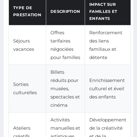
IMPACT SUR
TYPE DE
DESCRIPTION
FAMILLES ET
PRESTATION
ENFANTS
Offres
Renforcement
Séjours
tarifaires
des liens
vacances
négociées
familiaux et
pour familles
détente
Billets
réduits pour
Enrichissement
Sorties
musées,
culturel et éveil
culturelles
spectacles et
des enfants
cinéma
Activités
Développement
Ateliers
manuelles et
de la créativité
créatifs
artistiques
et de la