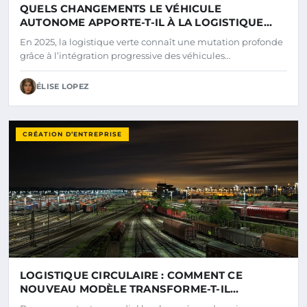
QUELS CHANGEMENTS LE VÉHICULE
AUTONOME APPORTE-T-IL À LA LOGISTIQUE
VERTE EN 2025 ?
En 2025, la logistique verte connaît une mutation profonde
grâce à l’intégration progressive des véhicules…
ÉLISE LOPEZ
CRÉATION D’ENTREPRISE
LOGISTIQUE CIRCULAIRE : COMMENT CE
NOUVEAU MODÈLE TRANSFORME-T-IL
L’ENVIRONNEMENT EN 2025 ?