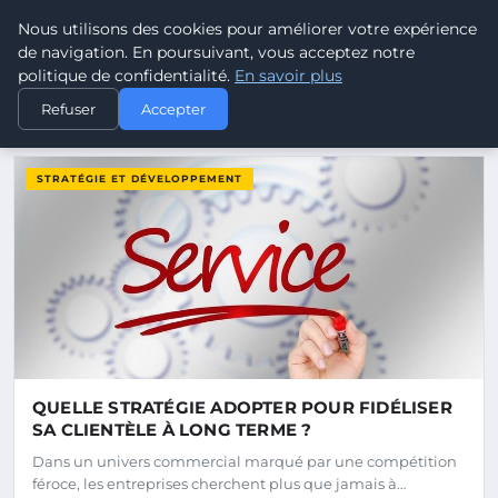
Pouvoir Ouvrier - Blog d'act
Nous utilisons des cookies pour améliorer votre expérience
POUVOIR
OUVRIER
de navigation. En poursuivant, vous acceptez notre
politique de confidentialité.
En savoir plus
Refuser
Accepter
DERNIERS ARTICLES
STRATÉGIE ET DÉVELOPPEMENT
QUELLE STRATÉGIE ADOPTER POUR FIDÉLISER
SA CLIENTÈLE À LONG TERME ?
Dans un univers commercial marqué par une compétition
féroce, les entreprises cherchent plus que jamais à…