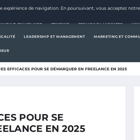
CRÉATION D’ENTREPRISE
GE
e expérience de navigation. En poursuivant, vous acceptez notre
ATION D’ENTREPRISE
GENERAL
GESTION ET FINANCES
INN
SCALITÉ
LEADERSHIP ET MANAGEMENT
MARKETING ET COMM
NEUR
IES EFFICACES POUR SE DÉMARQUER EN FREELANCE EN 2025
CES POUR SE
ELANCE EN 2025