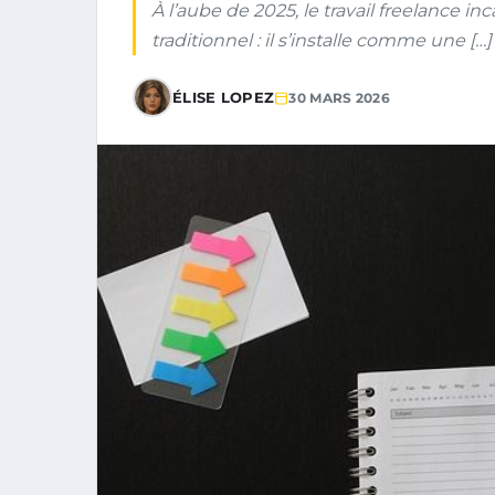
À l’aube de 2025, le travail freelance i
traditionnel : il s’installe comme une […]
ÉLISE LOPEZ
30 MARS 2026