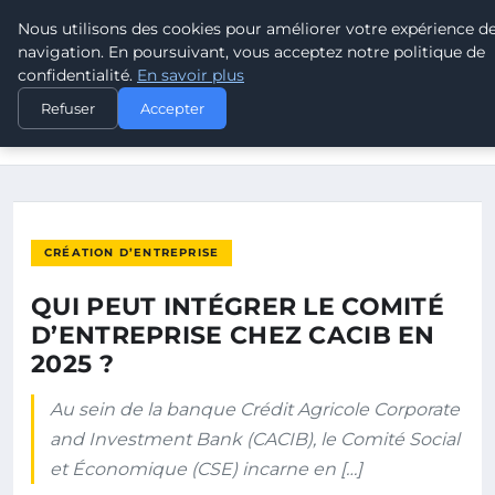
Nous utilisons des cookies pour améliorer votre expérience d
POUVOIR OUVRIER
navigation. En poursuivant, vous acceptez notre politique de
confidentialité.
En savoir plus
ACCUEIL
CRÉATION D’ENTREPRISE
Refuser
Accepter
QUI PEUT INTÉGRER LE COMITÉ D’ENTREPRISE CHEZ CACIB EN
2025…
CRÉATION D’ENTREPRISE
QUI PEUT INTÉGRER LE COMITÉ
D’ENTREPRISE CHEZ CACIB EN
2025 ?
Au sein de la banque Crédit Agricole Corporate
and Investment Bank (CACIB), le Comité Social
et Économique (CSE) incarne en […]