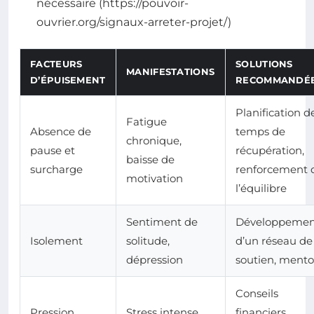
nécessaire (https://pouvoir-
ouvrier.org/signaux-arreter-projet/)
FACTEURS
SOLUTIONS
MANIFESTATIONS
D’ÉPUISEMENT
RECOMMANDÉ
Planification d
Fatigue
Absence de
temps de
chronique,
pause et
récupération,
baisse de
surcharge
renforcement 
motivation
l’équilibre
Sentiment de
Développemen
Isolement
solitude,
d’un réseau de
dépression
soutien, mento
Conseils
Pression
Stress intense,
financiers,