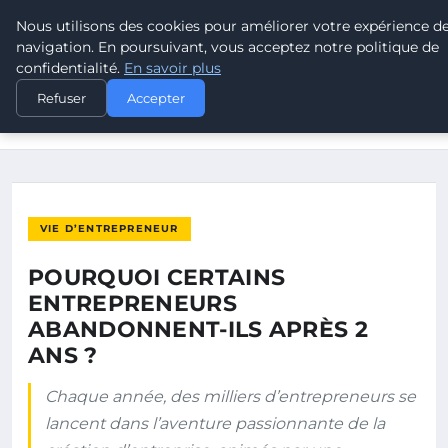
Nous utilisons des cookies pour améliorer votre expérience d
POUVOIR OUVRIER
navigation. En poursuivant, vous acceptez notre politique de
confidentialité.
En savoir plus
ACCUEIL
VIE D’ENTREPRENEUR
Refuser
Accepter
POURQUOI CERTAINS ENTREPRENEURS ABANDONNENT-ILS
APRÈS 2 ANS…
VIE D’ENTREPRENEUR
POURQUOI CERTAINS
ENTREPRENEURS
ABANDONNENT-ILS APRÈS 2
ANS ?
Chaque année, des milliers d’entrepreneurs se
lancent dans l’aventure passionnante de la