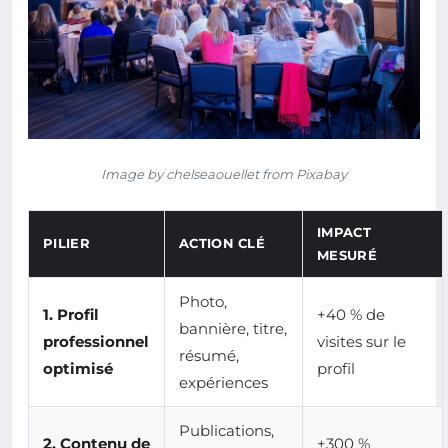
Image by chelseaouellet from Pixabay
IMPACT
PILIER
ACTION CLÉ
MESURÉ
Photo,
1. Profil
+40 % de
bannière, titre,
professionnel
visites sur le
résumé,
optimisé
profil
expériences
Publications,
2. Contenu de
+300 %