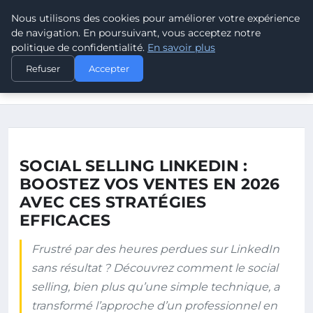
Nous utilisons des cookies pour améliorer votre expérience
POUVOIR OUVRIER
de navigation. En poursuivant, vous acceptez notre
politique de confidentialité.
En savoir plus
ACCUEIL
Refuser
Accepter
SOCIAL SELLING LINKEDIN : BOOSTEZ VOS VENTES EN 2026
AVEC…
SOCIAL SELLING LINKEDIN :
BOOSTEZ VOS VENTES EN 2026
AVEC CES STRATÉGIES
EFFICACES
Frustré par des heures perdues sur LinkedIn
sans résultat ? Découvrez comment le social
selling, bien plus qu’une simple technique, a
transformé l’approche d’un professionnel en